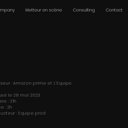
ompany
Metteur en scène
Consulting
Contact
fuseur : Amazon prime et L'Equipe
usé le 28 mai 2023
ire : 21h
e : 2h
ucteur : Equipe prod