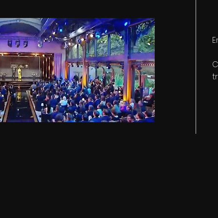
E
C
t