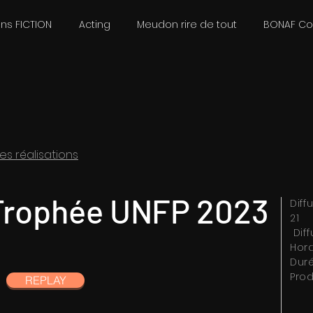
ons FICTION
Acting
Meudon rire de tout
BONAF C
es réalisations
Trophée UNFP 2023
​Dif
21
Diff
Hora
Duré
Prod
REPLAY